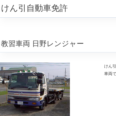
けん引自動車免許
教習車両 日野レンジャー
けん
車両